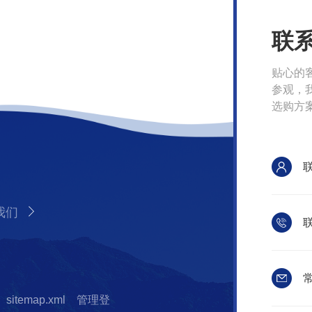
联
贴心的
参观，
选购方
我们
联
常
sitemap.xml
管理登