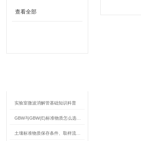
查看全部
相关文章
RELATED ARTICLES
实验室微波消解管基础知识科普
GBW与GBW(E)标准物质怎么选？一级、二级标物核心区别对比
土壤标准物质保存条件、取样流程与期间核查规范