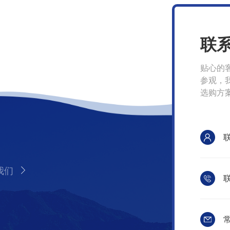
联
贴心的
参观，
选购方
我们
联
常