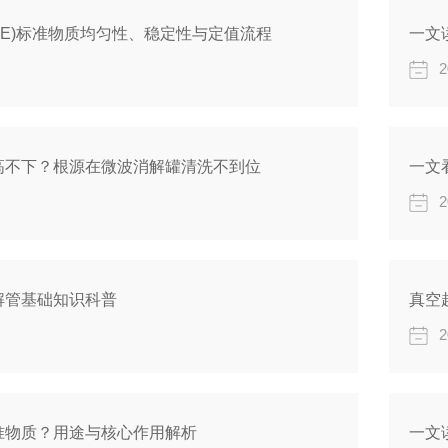
(E)标准物质均匀性、稳定性与定值流程
一文
2
高不下？根源在微波消解罐清洗不到位
一文
2
解管基础知识科普
真空
2
准物质？用途与核心作用解析
一文