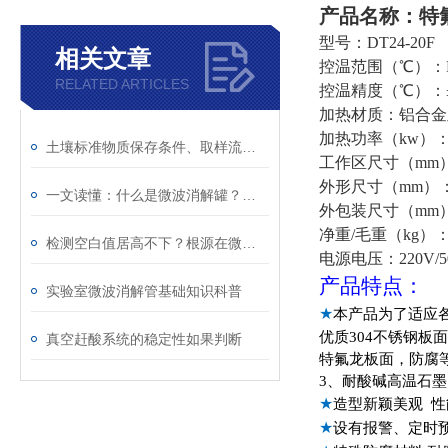
产品名称：特
型号：DT24-20F
相关文章
控温范围（℃）：RT
RELATED ARTICLES
控温精度（℃）：
加热材质：铝合金
加热功率（kw）：
土壤标准物质保存条件、取样流程与期间核查规范
工作区尺寸（mm）：
外形尺寸（mm）：60
一文读懂：什么是微波消解罐？工作原理与优势
外包装尺寸（mm）：
净重/毛重（kg）：2
检测空白值居高不下？根源在微波消解罐清洗不到位
电源电压：220V/5
产品特点：
实验室微波消解管基础知识科普
★
本产品为了适应
优质304不锈钢
真空赶酸系统的稳定性如果判断
特氟龙板面，防
3
、耐酸碱高温石
★
造型新颖美观 
★
设有报警、定时